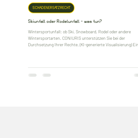
SCHADENERSATZRECHT
Skiunfall oder Rodelunfall – was tun?
Wintersportunfall: ob Ski, Snowboard, Rodel oder andere
Wintersportarten. CONIURIS unterstützen Sie bei der
Durchsetzung Ihrer Rechte. (KI-generierte Visualisierung) Ei
Winterurlaub in Österreich bedeutet für viele Erholung, Spor
Naturgenuss. Doch leider kommt es auf Skipisten und
Rodelstrecken immer wieder zu schweren Unfällen. Jedes J
verletzen sich tausende Wintersportler – oft mit erheblichen
Folgen. In solchen Fällen ist nicht nur die medizinische
Erstversorgung